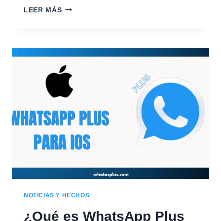
CÓMO
LEER MÁS
USAR
WHATSAPP
PLUS
EN
DOS
DISPOSITIVOS
AL
MISMO
TIEMPO
NOTICIAS Y HECHOS
¿Qué es WhatsApp Plus