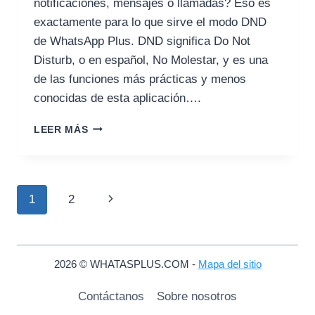
notificaciones, mensajes o llamadas? Eso es
exactamente para lo que sirve el modo DND
de WhatsApp Plus. DND significa Do Not
Disturb, o en español, No Molestar, y es una
de las funciones más prácticas y menos
conocidas de esta aplicación….
CÓMO
LEER MÁS
USAR
EL
MODO
DND
Navegación
Siguiente
1
2
EN
WHATSAPP
de
página
PLUS:
GUÍA
página
COMPLETA
2026 © WHATASPLUS.COM -
Mapa del sitio
Contáctanos
Sobre nosotros