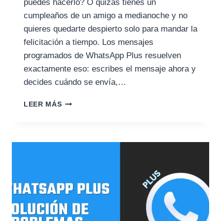
puedes hacerlo? O quizás tienes un
cumpleaños de un amigo a medianoche y no
quieres quedarte despierto solo para mandar la
felicitación a tiempo. Los mensajes
programados de WhatsApp Plus resuelven
exactamente eso: escribes el mensaje ahora y
decides cuándo se envía,…
CÓMO
LEER MÁS
ENVIAR
MENSAJES
PROGRAMADOS
EN
WHATSAPP
PLUS:
GUÍA
COMPLETA