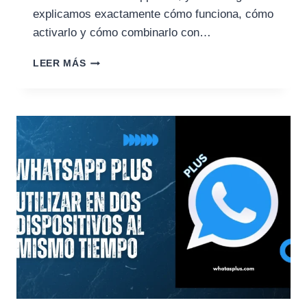
explicamos exactamente cómo funciona, cómo
activarlo y cómo combinarlo con…
CÓMO
LEER MÁS
USAR
EL
MODO
FANTASMA
EN
WHATSAPP
PLUS:
GUÍA
COMPLETA