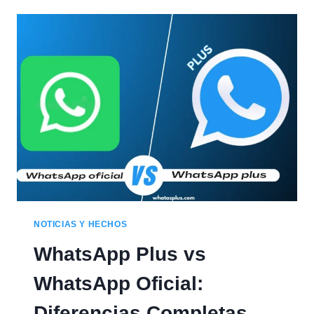
PERSONALIZADOS
EN
WHATSAPP
PLUS:
GUÍA
PASO
A
PASO
NOTICIAS Y HECHOS
WhatsApp Plus vs
WhatsApp Oficial:
Diferencias Completas